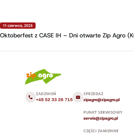
11 czerwca, 2025
Oktoberfest z CASE IH – Dni otwarte Zip Agro (K
ZADZWOŃ
SPRZEDAŻ
+48 52 33 26 715
zipagro@zipagro.pl
PUNKT SERWISOWY
serwis@zipagro.pl
CZĘŚCI ZAMIENNE