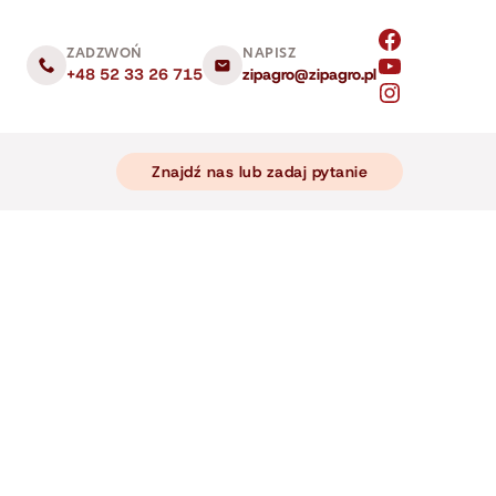
ZADZWOŃ
NAPISZ
+48 52 33 26 715
zipagro@zipagro.pl
Znajdź nas lub zadaj pytanie