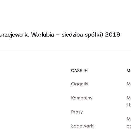
urzejewo k. Warlubia – siedziba spółki) 2019
CASE IH
M
Ciągniki
M
Kombajny
M
i
Prasy
M
Ładowarki
o