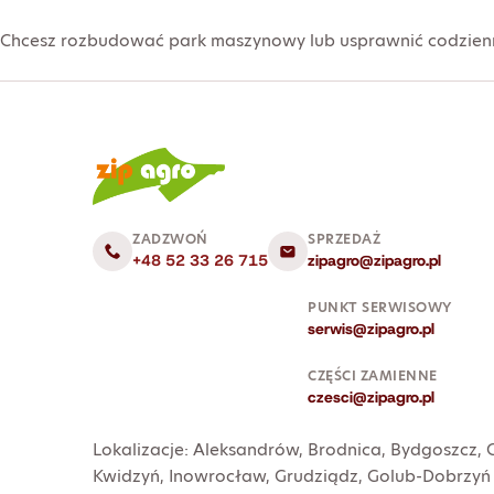
Chcesz rozbudować park maszynowy lub usprawnić codzienne
ZADZWOŃ
SPRZEDAŻ
+48 52 33 26 715
zipagro@zipagro.pl
PUNKT SERWISOWY
serwis@zipagro.pl
CZĘŚCI ZAMIENNE
czesci@zipagro.pl
Lokalizacje:
Aleksandrów
,
Brodnica
,
Bydgoszcz
,
Kwidzyń
,
Inowrocław
,
Grudziądz
,
Golub-Dobrzyń