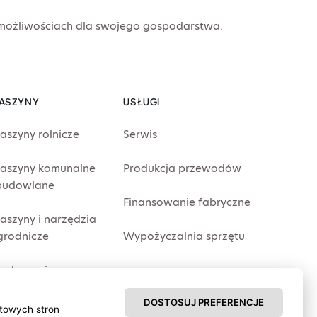
 możliwościach dla swojego gospodarstwa.
ASZYNY
USŁUGI
aszyny rolnicze
Serwis
aszyny komunalne
Produkcja przewodów
 budowlane
Finansowanie fabryczne
aszyny i narzędzia
grodnicze
Wypożyczalnia sprzętu
roducenci
DOSTOSUJ PREFERENCJE
etowych stron