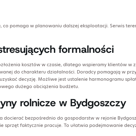
u, co pomaga w planowaniu dalszej eksploatacji. Serwis te
stresujących formalności
rozłożenia kosztów w czasie, dlatego wspieramy klientów w 
wanej do charakteru działalności. Doradcy pomagają w prz
j uzyskać decyzję. Możliwe jest ustalenie harmonogramu s
azowego dużego obciążenia budżetu.
yny rolnicze w Bydgoszczy
ocierać bezpośrednio do gospodarstw w rejonie Bydgoszczy 
e sprzęt faktycznie pracuje. To ułatwia podejmowanie decyz