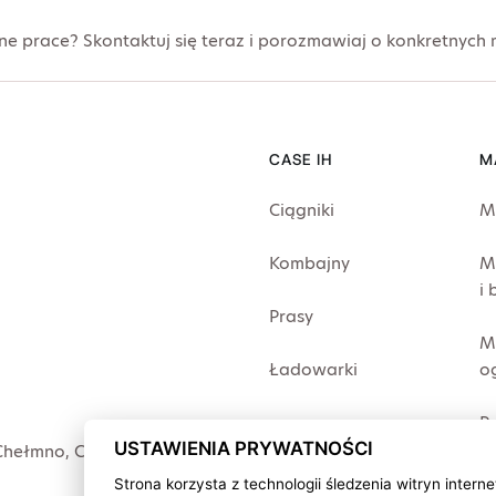
 prace? Skontaktuj się teraz i porozmawiaj o konkretnych
CASE IH
M
Ciągniki
M
Kombajny
M
i
Prasy
M
Ładowarki
o
P
USTAWIENIA PRYWATNOŚCI
Chełmno
,
Chojnice
,
Człuchów
,
Strona korzysta z technologii śledzenia witryn intern