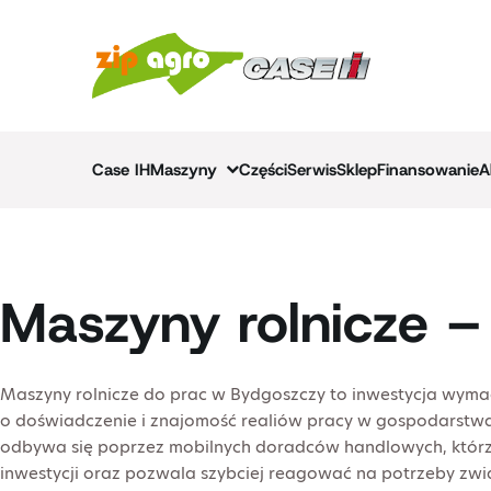
Skip
to
content
Case IH
Maszyny
Części
Serwis
Sklep
Finansowanie
A
Maszyny rolnicze 
Maszyny rolnicze do prac w Bydgoszczy to inwestycja wyma
o doświadczenie i znajomość realiów pracy w gospodarstwac
odbywa się poprzez mobilnych doradców handlowych, którzy
inwestycji oraz pozwala szybciej reagować na potrzeby zwią