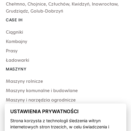
Chełmno
,
Chojnice
,
Człuchów
,
Kwidzyń
,
Inowrocław
,
Grudziądz
,
Golub-Dobrzyń
CASE IH
Ciągniki
Kombajny
Prasy
Ładowarki
MASZYNY
Maszyny rolnicze
Maszyny komunalne i budowlane
Maszyny i narzędzia ogrodnicze
Producenci
USTAWIENIA PRYWATNOŚCI
USŁUGI
Strona korzysta z technologii śledzenia witryn
internetowych stron trzecich, w celu świadczenia i
Serwis