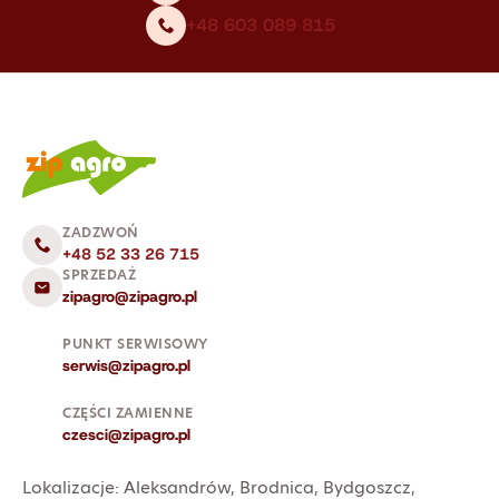
+48 603 089 815
ZADZWOŃ
+48 52 33 26 715
SPRZEDAŻ
zipagro@zipagro.pl
PUNKT SERWISOWY
serwis@zipagro.pl
CZĘŚCI ZAMIENNE
czesci@zipagro.pl
Lokalizacje:
Aleksandrów
,
Brodnica
,
Bydgoszcz
,