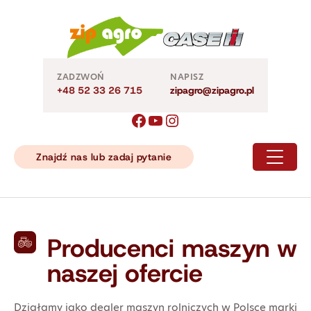
Skip
to
content
ZADZWOŃ
NAPISZ
+48 52 33 26 715
zipagro@zipagro.pl
Znajdź nas lub zadaj pytanie
Producenci maszyn w
naszej ofercie
Działamy jako dealer maszyn rolniczych w Polsce marki