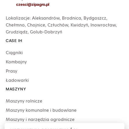
czesci@zipagro.pl
Lokalizacje:
Aleksandrów
,
Brodnica
,
Bydgoszcz
,
Chełmno
,
Chojnice
,
Człuchów
,
Kwidzyń
,
Inowrocław
,
Grudziądz
,
Golub-Dobrzyń
CASE IH
Ciągniki
Kombajny
Prasy
Ładowarki
MASZYNY
Maszyny rolnicze
Maszyny komunalne i budowlane
Maszyny i narzędzia ogrodnicze
Producenci