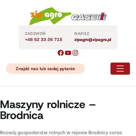
Skip
to
content
ZADZWOŃ
NAPISZ
+48 52 33 26 715
zipagro@zipagro.pl
Znajdź nas lub zadaj pytanie
Maszyny rolnicze –
Brodnica
Rozwój gospodarstw rolnych w rejonie Brodnicy coraz