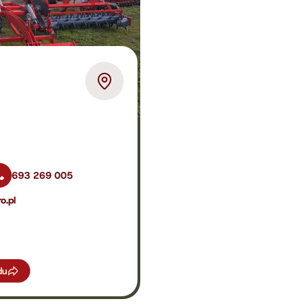
693 269 005
o.pl
du