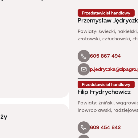
Przedstawiciel handlowy
Przemysław Jędrycz
Powiaty: świecki, nakielski,
złotowski, człuchowski, ch
605 867 494
p.jedryczka@zipagro.
Przedstawiciel handlowy
Filip Frydrychowicz
Powiaty: żniński, wągrowie
inowrocławski, radziejows
aży
609 454 842