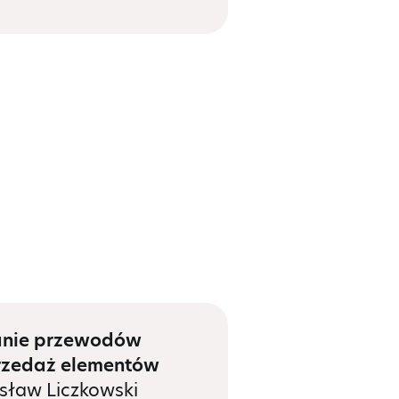
anie przewodów
przedaż elementów
sław Liczkowski