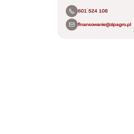
601 524 108
finansowanie@zipagro.pl