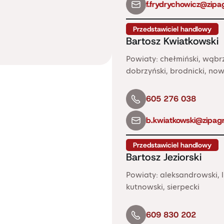
f.frydrychowicz@zipag
Przedstawiciel handlowy
Bartosz Kwiatkowski
Powiaty: chełmiński, wąbrz
dobrzyński, brodnicki, now
605 276 038
b.kwiatkowski@zipagr
Przedstawiciel handlowy
Bartosz Jeziorski
Powiaty: aleksandrowski, l
kutnowski, sierpecki
609 830 202