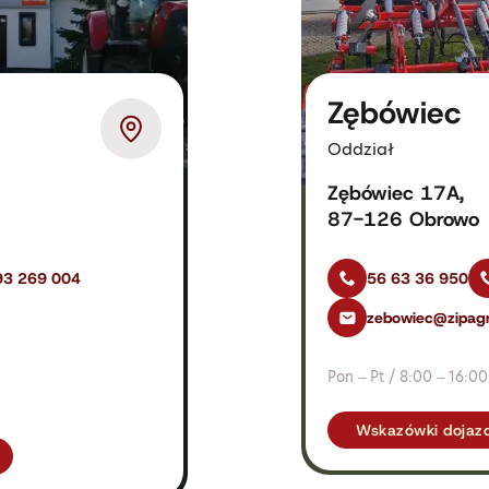
Zębówiec
Oddział
Zębówiec 17A,
87-126 Obrowo
93 269 004
56 63 36 950
zebowiec@zipagr
Pon – Pt / 8:00 – 16:00
Wskazówki dojaz