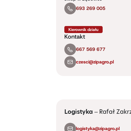
693 269 005
Kierownik działu
Kontakt
667 569 677
czesci@zipagro.pl
Logistyka
– Rafał Zakr
logistyka@zipagro.pl