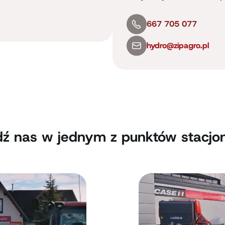
667 705 077
hydro@zipagro.pl
ź nas w jednym z punktów stacjo