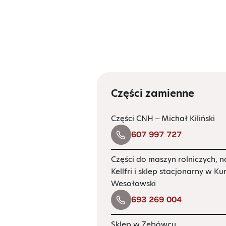
Części zamienne
Części CNH – Michał Kiliński
607 997 727
Części do maszyn rolniczych, n
Kellfri i sklep stacjonarny w K
Wesołowski
693 269 004
Sklep w Zębówcu