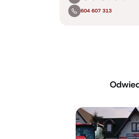
604 607 313
Odwied