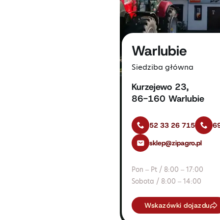
Warlubie
Siedziba główna
Kurzejewo 23,
86-160 Warlubie
52 33 26 715
6
sklep@zipagro.pl
Pon – Pt / 8:00 – 17:00
Sobota / 8:00 – 14:00
Wskazówki dojazdu