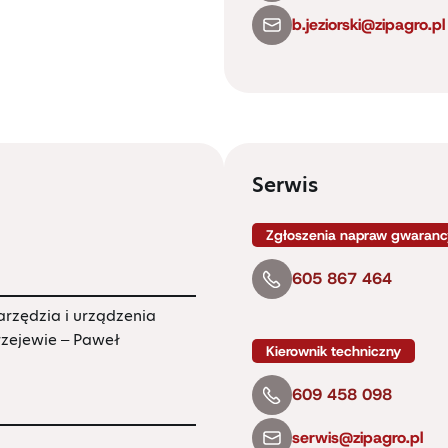
b.jeziorski@zipagro.pl
Serwis
Zgłoszenia napraw gwarancy
605 867 464
arzędzia i urządzenia
urzejewie – Paweł
Kierownik techniczny
609 458 098
serwis@zipagro.pl