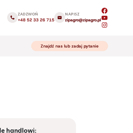
ZADZWOŃ
NAPISZ
+48 52 33 26 715
zipagro@zipagro.pl
Znajdź nas lub zadaj pytanie
le handlowi: