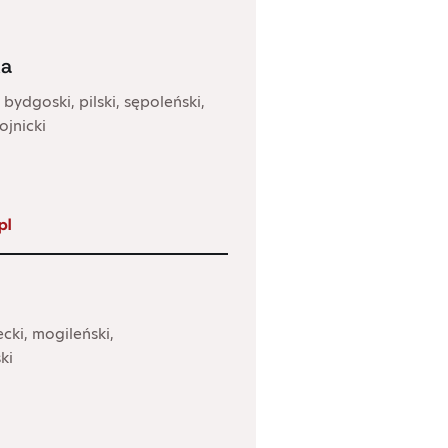
ka
 bydgoski, pilski, sępoleński,
ojnicki
pl
cki, mogileński,
ki