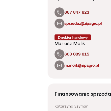
667 847 823
sprzedaz@zipagro.pl
Dyrektor handlowy
Mariusz Molik
603 089 815
m.molik@zipagro.pl
Finansowanie sprzed
Katarzyna Szyman