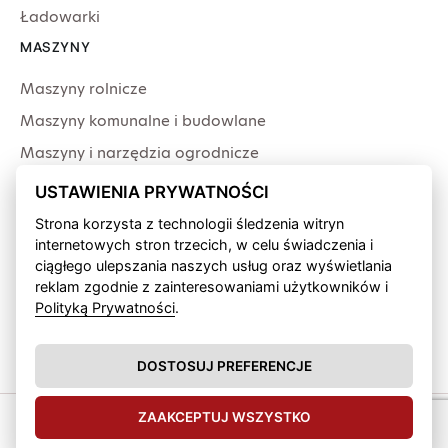
Ładowarki
MASZYNY
Maszyny rolnicze
Maszyny komunalne i budowlane
Maszyny i narzędzia ogrodnicze
Producenci
USTAWIENIA PRYWATNOŚCI
USŁUGI
Strona korzysta z technologii śledzenia witryn
internetowych stron trzecich, w celu świadczenia i
Serwis
ciągłego ulepszania naszych usług oraz wyświetlania
Produkcja przewodów
reklam zgodnie z zainteresowaniami użytkowników i
Polityką Prywatności
.
Finansowanie fabryczne
Wypożyczalnia sprzętu
DOSTOSUJ PREFERENCJE
ZAAKCEPTUJ WSZYSTKO
Zipagro © 2026.
Polityka
Design &
prywatności
develop by