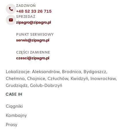
ZADZWOŃ
+48 52 33 26 715
SPRZEDAŻ
zipagro@zipagro.pl
PUNKT SERWISOWY
serwis@zipagro.pl
CZĘŚCI ZAMIENNE
czesci@zipagro.pl
Lokalizacje:
Aleksandrów
,
Brodnica
,
Bydgoszcz
,
Chełmno
,
Chojnice
,
Człuchów
,
Kwidzyń
,
Inowrocław
,
Grudziądz
,
Golub-Dobrzyń
CASE IH
Ciągniki
Kombajny
Prasy