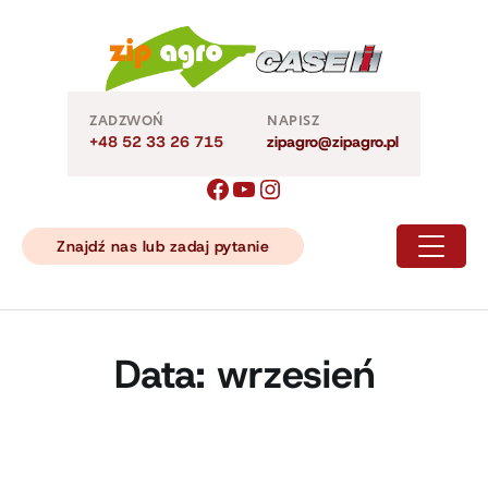
Skip
to
content
ZADZWOŃ
NAPISZ
+48 52 33 26 715
zipagro@zipagro.pl
Znajdź nas lub zadaj pytanie
Data:
wrzesień