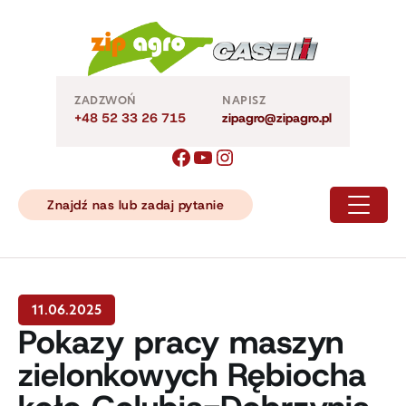
Skip
to
content
ZADZWOŃ
NAPISZ
+48 52 33 26 715
zipagro@zipagro.pl
Znajdź nas lub zadaj pytanie
11.06.2025
Pokazy pracy maszyn
zielonkowych Rębiocha