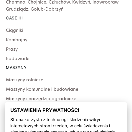
Chełmno
,
Chojnice
,
Człuchów
,
Kwidzyń
,
Inowrocław
,
Grudziądz
,
Golub-Dobrzyń
CASE IH
Ciągniki
Kombajny
Prasy
Ładowarki
MASZYNY
Maszyny rolnicze
Maszyny komunalne i budowlane
Maszyny i narzędzia ogrodnicze
Producenci
USTAWIENIA PRYWATNOŚCI
USŁUGI
Strona korzysta z technologii śledzenia witryn
internetowych stron trzecich, w celu świadczenia i
Serwis
ciągłego ulepszania naszych usług oraz wyświetlania