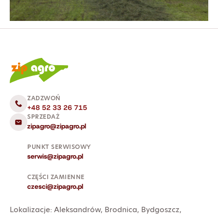
ZADZWOŃ
+48 52 33 26 715
SPRZEDAŻ
zipagro@zipagro.pl
PUNKT SERWISOWY
serwis@zipagro.pl
CZĘŚCI ZAMIENNE
czesci@zipagro.pl
Lokalizacje:
Aleksandrów
,
Brodnica
,
Bydgoszcz
,