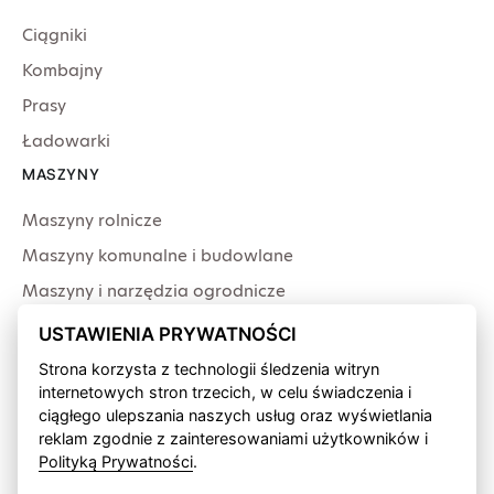
Ciągniki
Kombajny
Prasy
Ładowarki
MASZYNY
Maszyny rolnicze
Maszyny komunalne i budowlane
Maszyny i narzędzia ogrodnicze
Producenci
USTAWIENIA PRYWATNOŚCI
USŁUGI
Strona korzysta z technologii śledzenia witryn
internetowych stron trzecich, w celu świadczenia i
Serwis
ciągłego ulepszania naszych usług oraz wyświetlania
Produkcja przewodów
reklam zgodnie z zainteresowaniami użytkowników i
Polityką Prywatności
.
Finansowanie fabryczne