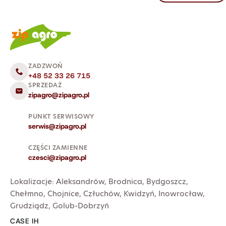
ZADZWOŃ
+48 52 33 26 715
SPRZEDAŻ
zipagro@zipagro.pl
PUNKT SERWISOWY
serwis@zipagro.pl
CZĘŚCI ZAMIENNE
czesci@zipagro.pl
Lokalizacje:
Aleksandrów
,
Brodnica
,
Bydgoszcz
,
Chełmno
,
Chojnice
,
Człuchów
,
Kwidzyń
,
Inowrocław
,
Grudziądz
,
Golub-Dobrzyń
CASE IH