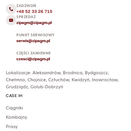
ZADZWOŃ
+48 52 33 26 715
SPRZEDAŻ
zipagro@zipagro.pl
PUNKT SERWISOWY
serwis@zipagro.pl
CZĘŚCI ZAMIENNE
czesci@zipagro.pl
Lokalizacje:
Aleksandrów
,
Brodnica
,
Bydgoszcz
,
Chełmno
,
Chojnice
,
Człuchów
,
Kwidzyń
,
Inowrocław
,
Grudziądz
,
Golub-Dobrzyń
CASE IH
Ciągniki
Kombajny
Prasy