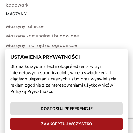
Ładowarki
MASZYNY
Maszyny rolnicze
Maszyny komunalne i budowlane
Maszyny i narzędzia ogrodnicze
Producenci
USTAWIENIA PRYWATNOŚCI
USŁUGI
Strona korzysta z technologii śledzenia witryn
internetowych stron trzecich, w celu świadczenia i
Serwis
ciągłego ulepszania naszych usług oraz wyświetlania
Produkcja przewodów
reklam zgodnie z zainteresowaniami użytkowników i
Polityką Prywatności
.
Finansowanie fabryczne
Wypożyczalnia sprzętu
DOSTOSUJ PREFERENCJE
ZAAKCEPTUJ WSZYSTKO
Zipagro © 2026.
Polityka
Design &
prywatności
develop by