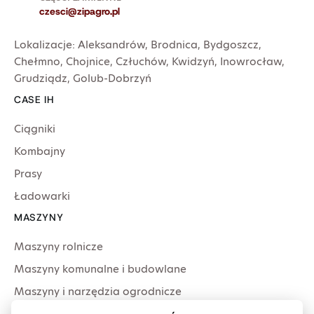
czesci@zipagro.pl
Lokalizacje:
Aleksandrów
,
Brodnica
,
Bydgoszcz
,
Chełmno
,
Chojnice
,
Człuchów
,
Kwidzyń
,
Inowrocław
,
Grudziądz
,
Golub-Dobrzyń
CASE IH
Ciągniki
Kombajny
Prasy
Ładowarki
MASZYNY
Maszyny rolnicze
Maszyny komunalne i budowlane
Maszyny i narzędzia ogrodnicze
Producenci