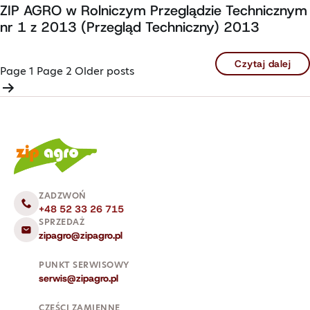
ZIP AGRO w Rolniczym Przeglądzie Technicznym
nr 1 z 2013 (Przegląd Techniczny) 2013
Czytaj dalej
Stronicowanie
Page 1
Page 2
Older
posts
wpisów
ZADZWOŃ
+48 52 33 26 715
SPRZEDAŻ
zipagro@zipagro.pl
PUNKT SERWISOWY
serwis@zipagro.pl
CZĘŚCI ZAMIENNE