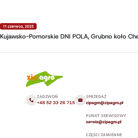
11 czerwca, 2025
Kujawsko-Pomorskie DNI POLA, Grubno koło Ch
ZADZWOŃ
SPRZEDAŻ
+48 52 33 26 715
zipagro@zipagro.pl
PUNKT SERWISOWY
serwis@zipagro.pl
CZĘŚCI ZAMIENNE