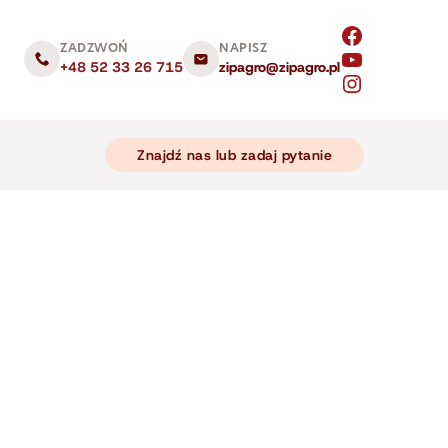
ZADZWOŃ
NAPISZ
+48 52 33 26 715
zipagro@zipagro.pl
Znajdź nas lub zadaj pytanie