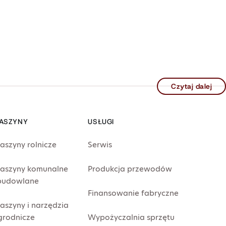
Czytaj dalej
ASZYNY
USŁUGI
aszyny rolnicze
Serwis
aszyny komunalne
Produkcja przewodów
 budowlane
Finansowanie fabryczne
aszyny i narzędzia
grodnicze
Wypożyczalnia sprzętu