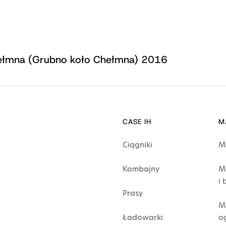
ełmna (Grubno koło Chełmna) 2016
CASE IH
M
Ciągniki
M
Kombajny
M
i
Prasy
M
Ładowarki
o