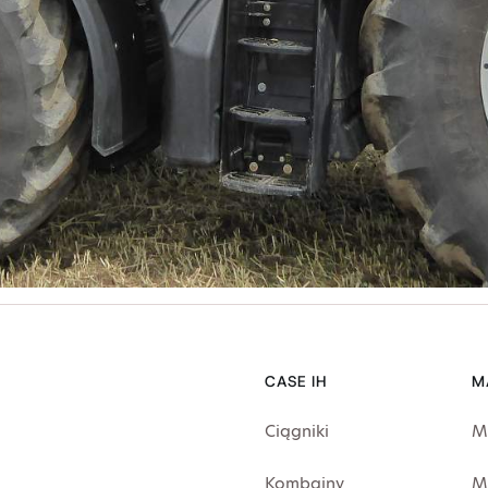
CASE IH
M
Ciągniki
M
Kombajny
M