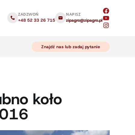
ZADZWOŃ
NAPISZ
+48 52 33 26 715
zipagro@zipagro.pl
Znajdź nas lub zadaj pytanie
ubno koło
2016