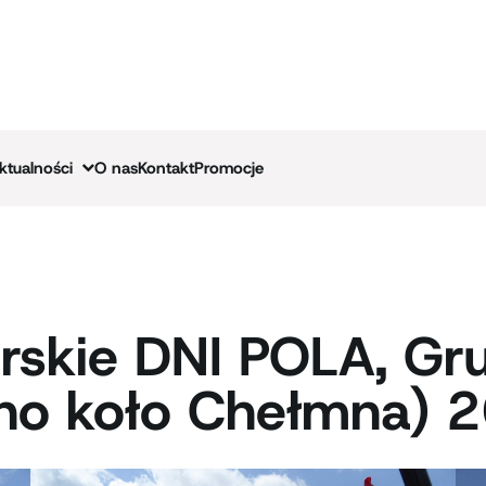
ktualności
O nas
Kontakt
Promocje
skie DNI POLA, Gr
no koło Chełmna) 