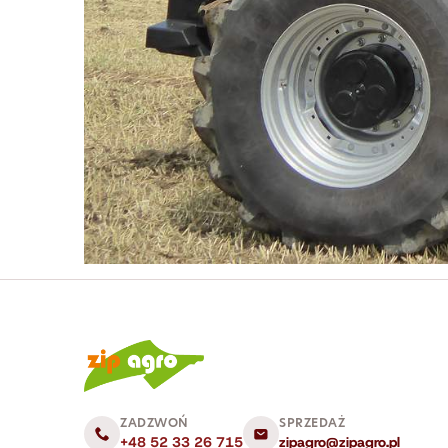
ZADZWOŃ
SPRZEDAŻ
+48 52 33 26 715
zipagro@zipagro.pl