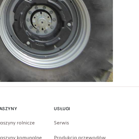
ASZYNY
USŁUGI
aszyny rolnicze
Serwis
aszyny komunalne
Produkcja przewodów