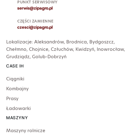
PUNKT SERWISOWY
serwis@zipagro.pl
CZĘŚCI ZAMIENNE
czesci@zipagro.pl
Lokalizacje:
Aleksandrów
,
Brodnica
,
Bydgoszcz
,
Chełmno
,
Chojnice
,
Człuchów
,
Kwidzyń
,
Inowrocław
,
Grudziądz
,
Golub-Dobrzyń
CASE IH
Ciągniki
Kombajny
Prasy
Ładowarki
MASZYNY
Maszyny rolnicze