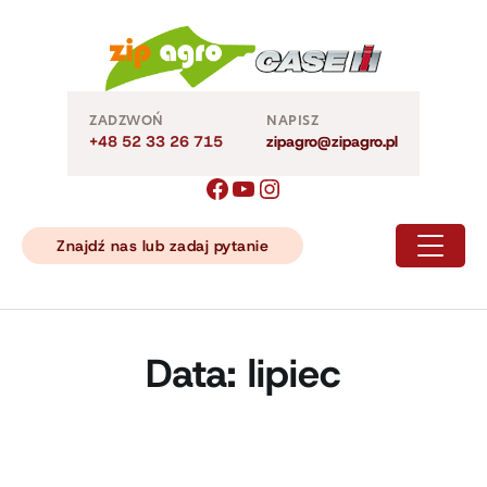
Skip
to
content
ZADZWOŃ
NAPISZ
+48 52 33 26 715
zipagro@zipagro.pl
Znajdź nas lub zadaj pytanie
Data:
lipiec