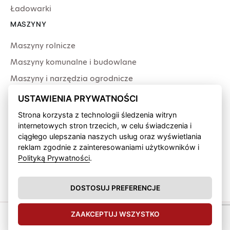
Ładowarki
MASZYNY
Maszyny rolnicze
Maszyny komunalne i budowlane
Maszyny i narzędzia ogrodnicze
Producenci
USTAWIENIA PRYWATNOŚCI
USŁUGI
Strona korzysta z technologii śledzenia witryn
internetowych stron trzecich, w celu świadczenia i
Serwis
ciągłego ulepszania naszych usług oraz wyświetlania
Produkcja przewodów
reklam zgodnie z zainteresowaniami użytkowników i
Polityką Prywatności
.
Finansowanie fabryczne
Wypożyczalnia sprzętu
DOSTOSUJ PREFERENCJE
ZAAKCEPTUJ WSZYSTKO
Zipagro © 2026.
Polityka
Design &
prywatności
develop by