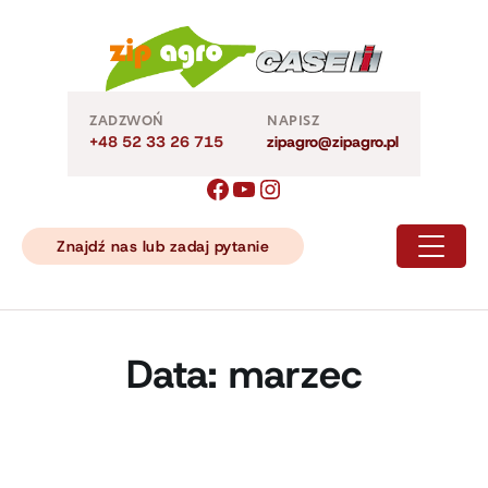
Skip
to
content
ZADZWOŃ
NAPISZ
+48 52 33 26 715
zipagro@zipagro.pl
Znajdź nas lub zadaj pytanie
Data:
marzec