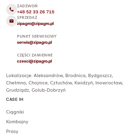
ZADZWOŃ
+48 52 33 26 715
SPRZEDAŻ
zipagro@zipagro.pl
PUNKT SERWISOWY
serwis@zipagro.pl
CZĘŚCI ZAMIENNE
czesci@zipagro.pl
Lokalizacje:
Aleksandrów
,
Brodnica
,
Bydgoszcz
,
Chełmno
,
Chojnice
,
Człuchów
,
Kwidzyń
,
Inowrocław
,
Grudziądz
,
Golub-Dobrzyń
CASE IH
Ciągniki
Kombajny
Prasy