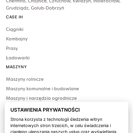
Chełmno
,
Chojnice
,
Człuchów
,
Kwidzyń
,
Inowrocław
,
Grudziądz
,
Golub-Dobrzyń
CASE IH
Ciągniki
Kombajny
Prasy
Ładowarki
MASZYNY
Maszyny rolnicze
Maszyny komunalne i budowlane
Maszyny i narzędzia ogrodnicze
Producenci
USTAWIENIA PRYWATNOŚCI
USŁUGI
Strona korzysta z technologii śledzenia witryn
internetowych stron trzecich, w celu świadczenia i
Serwis
ciągłego ulepszania naszych usług oraz wyświetlania