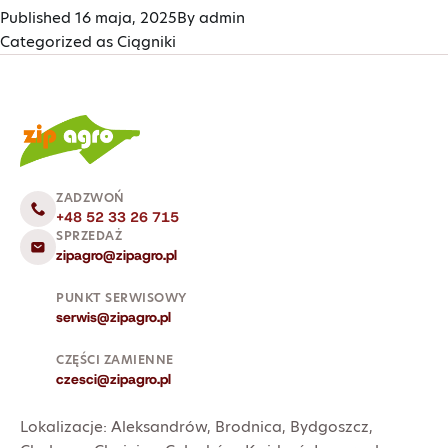
Published
16 maja, 2025
By
admin
Categorized as
Ciągniki
ZADZWOŃ
+48 52 33 26 715
SPRZEDAŻ
zipagro@zipagro.pl
PUNKT SERWISOWY
serwis@zipagro.pl
CZĘŚCI ZAMIENNE
czesci@zipagro.pl
Lokalizacje:
Aleksandrów
,
Brodnica
,
Bydgoszcz
,