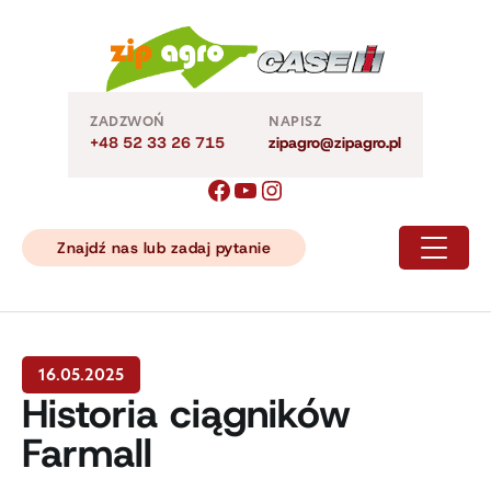
Skip
to
content
ZADZWOŃ
NAPISZ
+48 52 33 26 715
zipagro@zipagro.pl
Znajdź nas lub zadaj pytanie
16.05.2025
Historia ciągników
Farmall