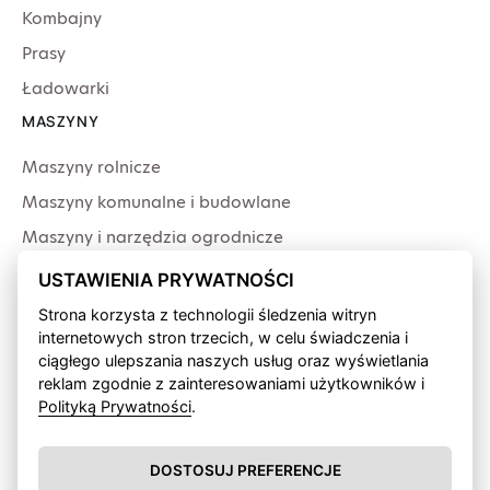
Kombajny
Prasy
Ładowarki
MASZYNY
Maszyny rolnicze
Maszyny komunalne i budowlane
Maszyny i narzędzia ogrodnicze
Producenci
USTAWIENIA PRYWATNOŚCI
USŁUGI
Strona korzysta z technologii śledzenia witryn
internetowych stron trzecich, w celu świadczenia i
Serwis
ciągłego ulepszania naszych usług oraz wyświetlania
Produkcja przewodów
reklam zgodnie z zainteresowaniami użytkowników i
Polityką Prywatności
.
Finansowanie fabryczne
Wypożyczalnia sprzętu
DOSTOSUJ PREFERENCJE