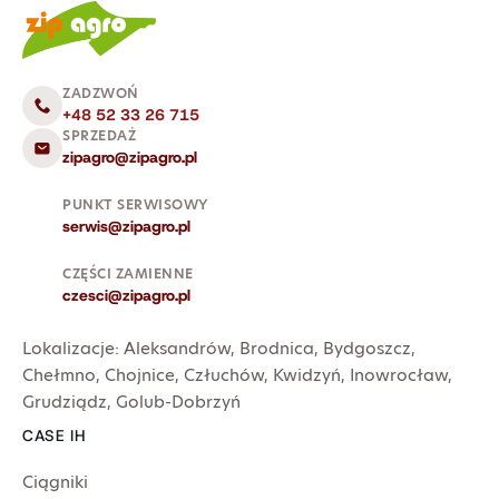
ZADZWOŃ
+48 52 33 26 715
SPRZEDAŻ
zipagro@zipagro.pl
PUNKT SERWISOWY
serwis@zipagro.pl
CZĘŚCI ZAMIENNE
czesci@zipagro.pl
Lokalizacje:
Aleksandrów
,
Brodnica
,
Bydgoszcz
,
Chełmno
,
Chojnice
,
Człuchów
,
Kwidzyń
,
Inowrocław
,
Grudziądz
,
Golub-Dobrzyń
CASE IH
Ciągniki