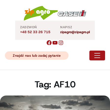
Skip
to
content
ZADZWOŃ
NAPISZ
+48 52 33 26 715
zipagro@zipagro.pl
Znajdź nas lub zadaj pytanie
Tag:
AF10