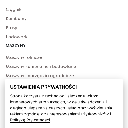
Ciągniki
Kombajny
Prasy
Ładowarki
MASZYNY
Maszyny rolnicze
Maszyny komunalne i budowlane
Maszyny i narzędzia ogrodnicze
Producenci
USTAWIENIA PRYWATNOŚCI
USŁUGI
Strona korzysta z technologii śledzenia witryn
internetowych stron trzecich, w celu świadczenia i
Serwis
ciągłego ulepszania naszych usług oraz wyświetlania
Produkcja przewodów
reklam zgodnie z zainteresowaniami użytkowników i
Polityką Prywatności
.
Finansowanie fabryczne