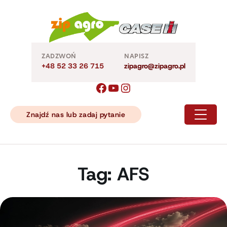
Skip
to
content
ZADZWOŃ
NAPISZ
+48 52 33 26 715
zipagro@zipagro.pl
Znajdź nas lub zadaj pytanie
Tag:
AFS