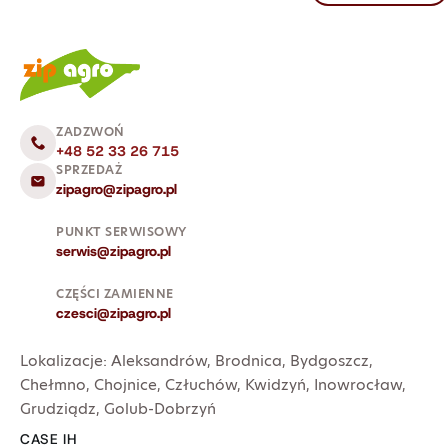
ZADZWOŃ
+48 52 33 26 715
SPRZEDAŻ
zipagro@zipagro.pl
PUNKT SERWISOWY
serwis@zipagro.pl
CZĘŚCI ZAMIENNE
czesci@zipagro.pl
Lokalizacje:
Aleksandrów
,
Brodnica
,
Bydgoszcz
,
Chełmno
,
Chojnice
,
Człuchów
,
Kwidzyń
,
Inowrocław
,
Grudziądz
,
Golub-Dobrzyń
CASE IH