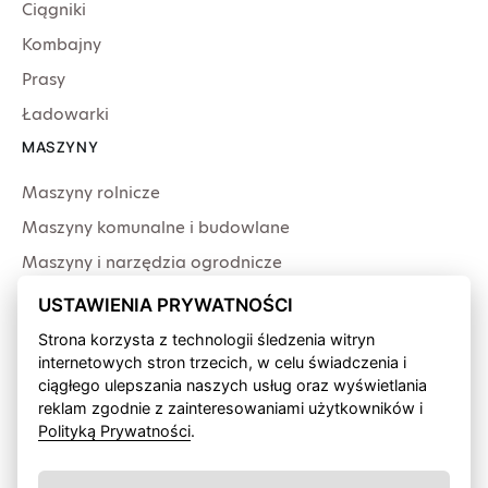
Ciągniki
Kombajny
Prasy
Ładowarki
MASZYNY
Maszyny rolnicze
Maszyny komunalne i budowlane
Maszyny i narzędzia ogrodnicze
Producenci
USTAWIENIA PRYWATNOŚCI
USŁUGI
Strona korzysta z technologii śledzenia witryn
internetowych stron trzecich, w celu świadczenia i
Serwis
ciągłego ulepszania naszych usług oraz wyświetlania
Produkcja przewodów
reklam zgodnie z zainteresowaniami użytkowników i
Polityką Prywatności
.
Finansowanie fabryczne
Wypożyczalnia sprzętu