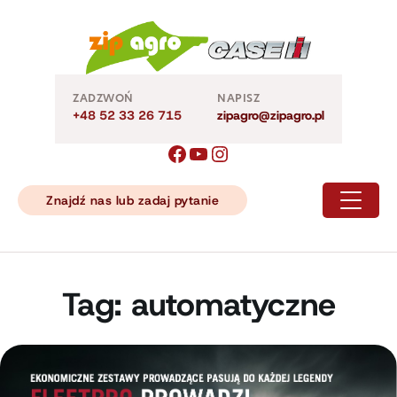
Skip
to
content
ZADZWOŃ
NAPISZ
+48 52 33 26 715
zipagro@zipagro.pl
Znajdź nas lub zadaj pytanie
Tag:
automatyczne