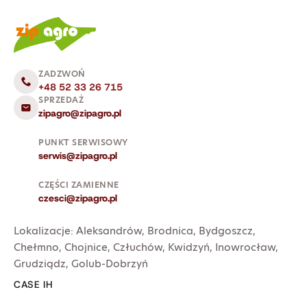
ZADZWOŃ
+48 52 33 26 715
SPRZEDAŻ
zipagro@zipagro.pl
PUNKT SERWISOWY
serwis@zipagro.pl
CZĘŚCI ZAMIENNE
czesci@zipagro.pl
Lokalizacje:
Aleksandrów
,
Brodnica
,
Bydgoszcz
,
Chełmno
,
Chojnice
,
Człuchów
,
Kwidzyń
,
Inowrocław
,
Grudziądz
,
Golub-Dobrzyń
CASE IH