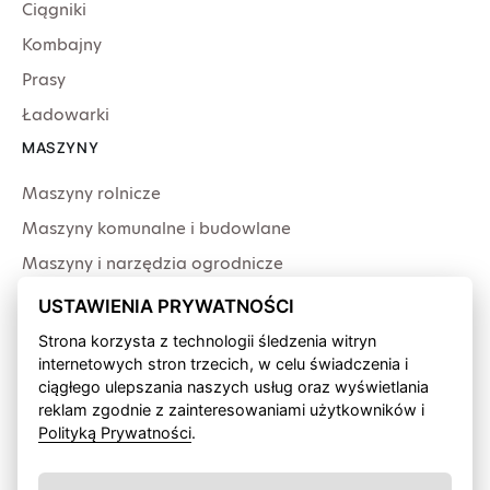
Ciągniki
Kombajny
Prasy
Ładowarki
MASZYNY
Maszyny rolnicze
Maszyny komunalne i budowlane
Maszyny i narzędzia ogrodnicze
Producenci
USTAWIENIA PRYWATNOŚCI
USŁUGI
Strona korzysta z technologii śledzenia witryn
internetowych stron trzecich, w celu świadczenia i
Serwis
ciągłego ulepszania naszych usług oraz wyświetlania
Produkcja przewodów
reklam zgodnie z zainteresowaniami użytkowników i
Polityką Prywatności
.
Finansowanie fabryczne
Wypożyczalnia sprzętu