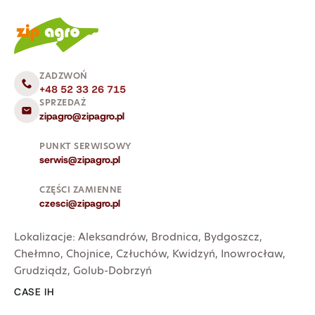
ZADZWOŃ
+48 52 33 26 715
SPRZEDAŻ
zipagro@zipagro.pl
PUNKT SERWISOWY
serwis@zipagro.pl
CZĘŚCI ZAMIENNE
czesci@zipagro.pl
Lokalizacje:
Aleksandrów
,
Brodnica
,
Bydgoszcz
,
Chełmno
,
Chojnice
,
Człuchów
,
Kwidzyń
,
Inowrocław
,
Grudziądz
,
Golub-Dobrzyń
CASE IH