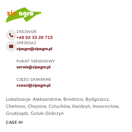
ZADZWOŃ
+48 52 33 26 715
SPRZEDAŻ
zipagro@zipagro.pl
PUNKT SERWISOWY
serwis@zipagro.pl
CZĘŚCI ZAMIENNE
czesci@zipagro.pl
Lokalizacje:
Aleksandrów
,
Brodnica
,
Bydgoszcz
,
Chełmno
,
Chojnice
,
Człuchów
,
Kwidzyń
,
Inowrocław
,
Grudziądz
,
Golub-Dobrzyń
CASE IH