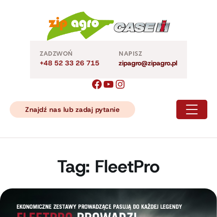
Skip
to
content
ZADZWOŃ
NAPISZ
+48 52 33 26 715
zipagro@zipagro.pl
Znajdź nas lub zadaj pytanie
Tag:
FleetPro