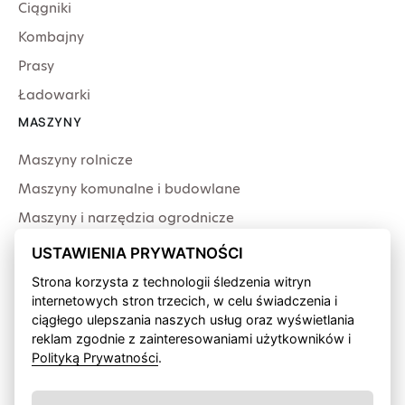
Ciągniki
Kombajny
Prasy
Ładowarki
MASZYNY
Maszyny rolnicze
Maszyny komunalne i budowlane
Maszyny i narzędzia ogrodnicze
Producenci
USTAWIENIA PRYWATNOŚCI
USŁUGI
Strona korzysta z technologii śledzenia witryn
internetowych stron trzecich, w celu świadczenia i
Serwis
ciągłego ulepszania naszych usług oraz wyświetlania
Produkcja przewodów
reklam zgodnie z zainteresowaniami użytkowników i
Polityką Prywatności
.
Finansowanie fabryczne
Wypożyczalnia sprzętu