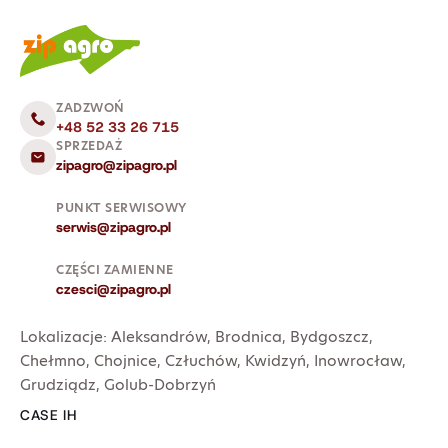
ZADZWOŃ
+48 52 33 26 715
SPRZEDAŻ
zipagro@zipagro.pl
PUNKT SERWISOWY
serwis@zipagro.pl
CZĘŚCI ZAMIENNE
czesci@zipagro.pl
Lokalizacje:
Aleksandrów
,
Brodnica
,
Bydgoszcz
,
Chełmno
,
Chojnice
,
Człuchów
,
Kwidzyń
,
Inowrocław
,
Grudziądz
,
Golub-Dobrzyń
CASE IH