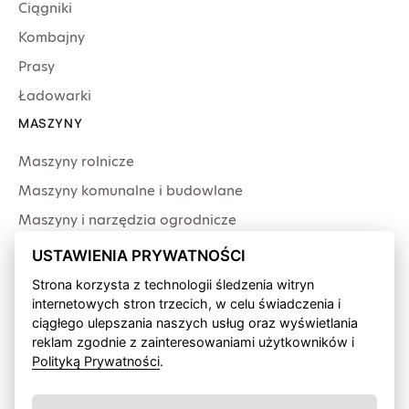
Ciągniki
Kombajny
Prasy
Ładowarki
MASZYNY
Maszyny rolnicze
Maszyny komunalne i budowlane
Maszyny i narzędzia ogrodnicze
Producenci
USTAWIENIA PRYWATNOŚCI
USŁUGI
Strona korzysta z technologii śledzenia witryn
internetowych stron trzecich, w celu świadczenia i
Serwis
ciągłego ulepszania naszych usług oraz wyświetlania
Produkcja przewodów
reklam zgodnie z zainteresowaniami użytkowników i
Polityką Prywatności
.
Finansowanie fabryczne
Wypożyczalnia sprzętu