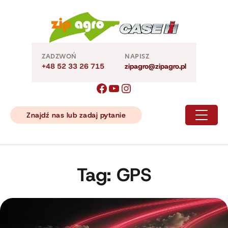
Skip
to
content
ZADZWOŃ
NAPISZ
+48 52 33 26 715
zipagro@zipagro.pl
Znajdź nas lub zadaj pytanie
Tag:
GPS