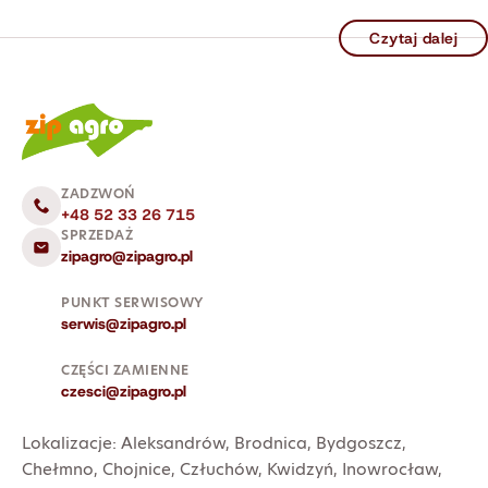
Czytaj dalej
ZADZWOŃ
+48 52 33 26 715
SPRZEDAŻ
zipagro@zipagro.pl
PUNKT SERWISOWY
serwis@zipagro.pl
CZĘŚCI ZAMIENNE
czesci@zipagro.pl
Lokalizacje:
Aleksandrów
,
Brodnica
,
Bydgoszcz
,
Chełmno
,
Chojnice
,
Człuchów
,
Kwidzyń
,
Inowrocław
,