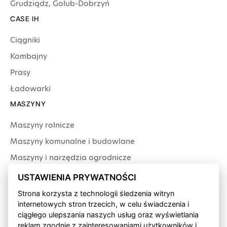
Grudziądz
,
Golub-Dobrzyń
CASE IH
Ciągniki
Kombajny
Prasy
Ładowarki
MASZYNY
Maszyny rolnicze
Maszyny komunalne i budowlane
Maszyny i narzędzia ogrodnicze
Producenci
USTAWIENIA PRYWATNOŚCI
USŁUGI
Strona korzysta z technologii śledzenia witryn
internetowych stron trzecich, w celu świadczenia i
Serwis
ciągłego ulepszania naszych usług oraz wyświetlania
Produkcja przewodów
reklam zgodnie z zainteresowaniami użytkowników i