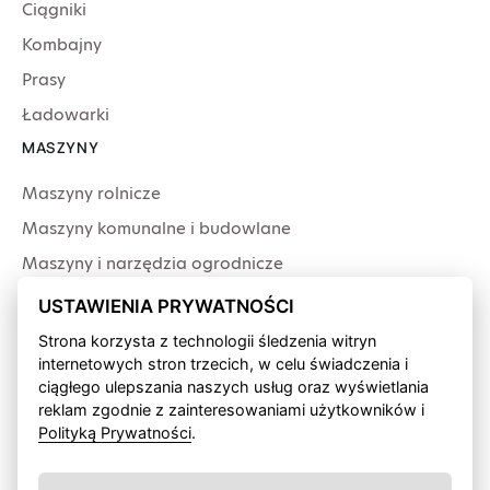
Ciągniki
Kombajny
Prasy
Ładowarki
MASZYNY
Maszyny rolnicze
Maszyny komunalne i budowlane
Maszyny i narzędzia ogrodnicze
Producenci
USTAWIENIA PRYWATNOŚCI
USŁUGI
Strona korzysta z technologii śledzenia witryn
internetowych stron trzecich, w celu świadczenia i
Serwis
ciągłego ulepszania naszych usług oraz wyświetlania
Produkcja przewodów
reklam zgodnie z zainteresowaniami użytkowników i
Polityką Prywatności
.
Finansowanie fabryczne
Wypożyczalnia sprzętu