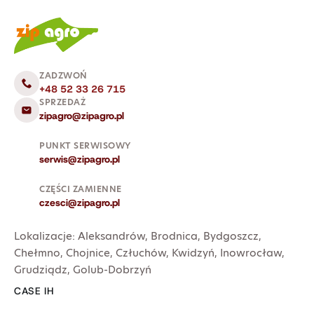
ZADZWOŃ
+48 52 33 26 715
SPRZEDAŻ
zipagro@zipagro.pl
PUNKT SERWISOWY
serwis@zipagro.pl
CZĘŚCI ZAMIENNE
czesci@zipagro.pl
Lokalizacje:
Aleksandrów
,
Brodnica
,
Bydgoszcz
,
Chełmno
,
Chojnice
,
Człuchów
,
Kwidzyń
,
Inowrocław
,
Grudziądz
,
Golub-Dobrzyń
CASE IH