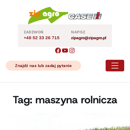
Skip
to
content
ZADZWOŃ
NAPISZ
+48 52 33 26 715
zipagro@zipagro.pl
Znajdź nas lub zadaj pytanie
Tag:
maszyna rolnicza