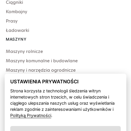
Ciągniki
Kombajny
Prasy
Ładowarki
MASZYNY
Maszyny rolnicze
Maszyny komunalne i budowlane
Maszyny i narzędzia ogrodnicze
Producenci
USTAWIENIA PRYWATNOŚCI
USŁUGI
Strona korzysta z technologii śledzenia witryn
internetowych stron trzecich, w celu świadczenia i
Serwis
ciągłego ulepszania naszych usług oraz wyświetlania
Produkcja przewodów
reklam zgodnie z zainteresowaniami użytkowników i
Polityką Prywatności
.
Finansowanie fabryczne
Wypożyczalnia sprzętu