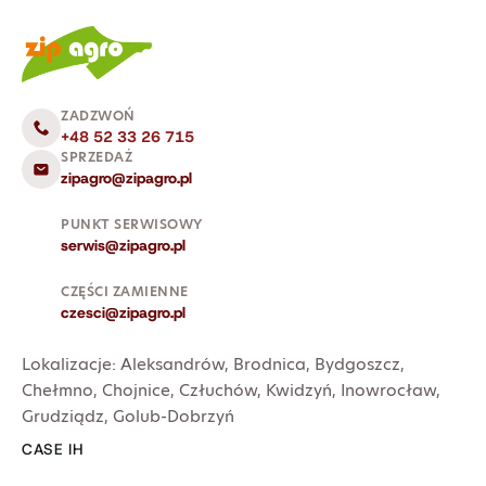
ZADZWOŃ
+48 52 33 26 715
SPRZEDAŻ
zipagro@zipagro.pl
PUNKT SERWISOWY
serwis@zipagro.pl
CZĘŚCI ZAMIENNE
czesci@zipagro.pl
Lokalizacje:
Aleksandrów
,
Brodnica
,
Bydgoszcz
,
Chełmno
,
Chojnice
,
Człuchów
,
Kwidzyń
,
Inowrocław
,
Grudziądz
,
Golub-Dobrzyń
CASE IH