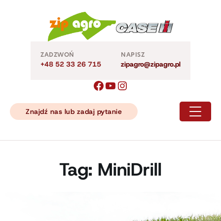
Skip
to
content
ZADZWOŃ
NAPISZ
+48 52 33 26 715
zipagro@zipagro.pl
Znajdź nas lub zadaj pytanie
Tag:
MiniDrill