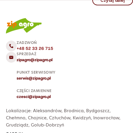
Czytaj dalej
ZADZWOŃ
+48 52 33 26 715
SPRZEDAŻ
zipagro@zipagro.pl
PUNKT SERWISOWY
serwis@zipagro.pl
CZĘŚCI ZAMIENNE
czesci@zipagro.pl
Lokalizacje:
Aleksandrów
,
Brodnica
,
Bydgoszcz
,
Chełmno
,
Chojnice
,
Człuchów
,
Kwidzyń
,
Inowrocław
,
Grudziądz
,
Golub-Dobrzyń