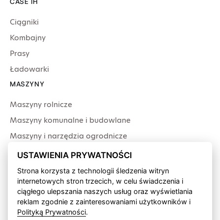
CASE IH
Ciągniki
Kombajny
Prasy
Ładowarki
MASZYNY
Maszyny rolnicze
Maszyny komunalne i budowlane
Maszyny i narzędzia ogrodnicze
Producenci
USTAWIENIA PRYWATNOŚCI
USŁUGI
Strona korzysta z technologii śledzenia witryn
internetowych stron trzecich, w celu świadczenia i
Serwis
ciągłego ulepszania naszych usług oraz wyświetlania
Produkcja przewodów
reklam zgodnie z zainteresowaniami użytkowników i
Polityką Prywatności
.
Finansowanie fabryczne