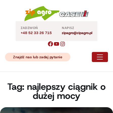
Skip
to
content
ZADZWOŃ
NAPISZ
+48 52 33 26 715
zipagro@zipagro.pl
Znajdź nas lub zadaj pytanie
Tag:
najlepszy ciągnik o
dużej mocy