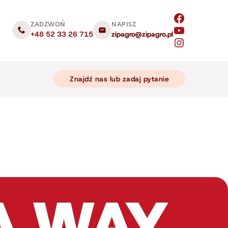
ZADZWOŃ
NAPISZ
+48 52 33 26 715
zipagro@zipagro.pl
Znajdź nas lub zadaj pytanie