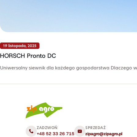
19 listopada, 2025
HORSCH Pronto DC
Uniwersalny siewnik dla każdego gospodarstwa Dlaczego wa
ZADZWOŃ
SPRZEDAŻ
+48 52 33 26 715
zipagro@zipagro.pl