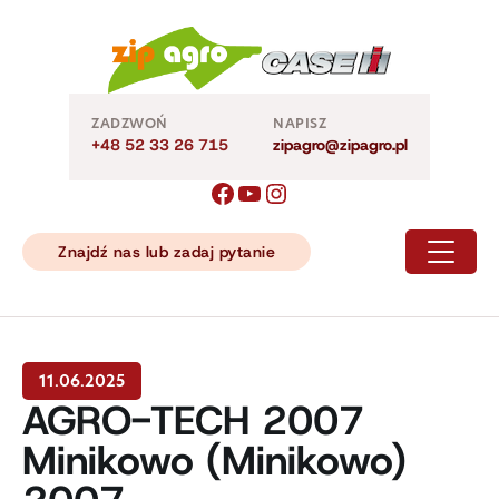
Skip
to
content
ZADZWOŃ
NAPISZ
+48 52 33 26 715
zipagro@zipagro.pl
Znajdź nas lub zadaj pytanie
11.06.2025
AGRO-TECH 2007
Minikowo (Minikowo)