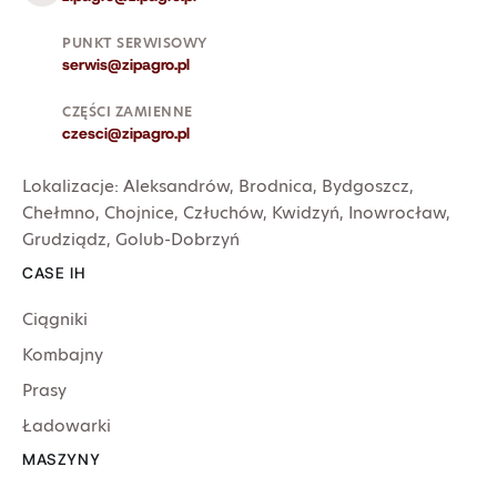
PUNKT SERWISOWY
serwis@zipagro.pl
CZĘŚCI ZAMIENNE
czesci@zipagro.pl
Lokalizacje:
Aleksandrów
,
Brodnica
,
Bydgoszcz
,
Chełmno
,
Chojnice
,
Człuchów
,
Kwidzyń
,
Inowrocław
,
Grudziądz
,
Golub-Dobrzyń
CASE IH
Ciągniki
Kombajny
Prasy
Ładowarki
MASZYNY