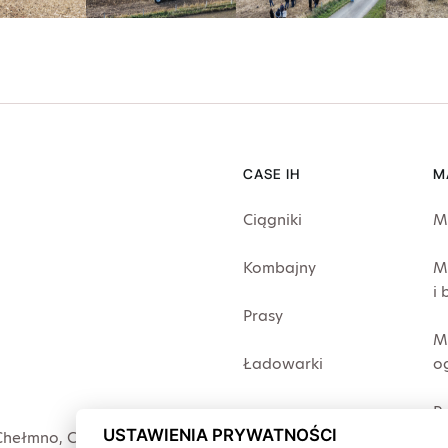
CASE IH
M
Ciągniki
M
Kombajny
M
i
Prasy
M
Ładowarki
o
P
USTAWIENIA PRYWATNOŚCI
Chełmno
,
Chojnice
,
Człuchów
,