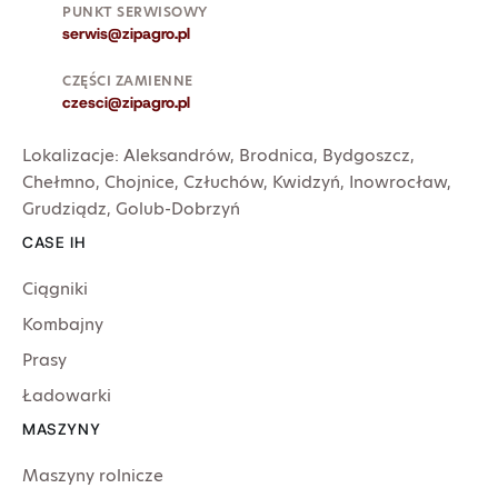
PUNKT SERWISOWY
serwis@zipagro.pl
CZĘŚCI ZAMIENNE
czesci@zipagro.pl
Lokalizacje:
Aleksandrów
,
Brodnica
,
Bydgoszcz
,
Chełmno
,
Chojnice
,
Człuchów
,
Kwidzyń
,
Inowrocław
,
Grudziądz
,
Golub-Dobrzyń
CASE IH
Ciągniki
Kombajny
Prasy
Ładowarki
MASZYNY
Maszyny rolnicze