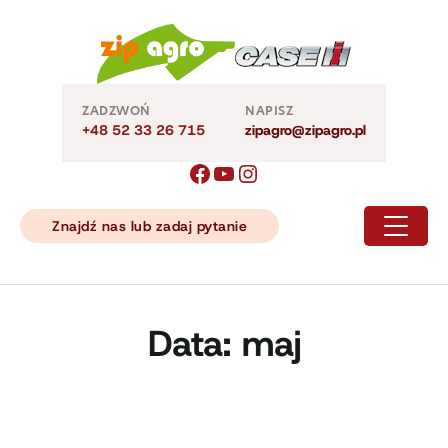
Skip
to
content
ZADZWOŃ
NAPISZ
+48 52 33 26 715
zipagro@zipagro.pl
Znajdź nas lub zadaj pytanie
Data:
maj