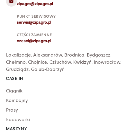
zipagro@zipagro.pl
PUNKT SERWISOWY
serwis@zipagro.pl
CZĘŚCI ZAMIENNE
czesci@zipagro.pl
Lokalizacje:
Aleksandrów
,
Brodnica
,
Bydgoszcz
,
Chełmno
,
Chojnice
,
Człuchów
,
Kwidzyń
,
Inowrocław
,
Grudziądz
,
Golub-Dobrzyń
CASE IH
Ciągniki
Kombajny
Prasy
Ładowarki
MASZYNY