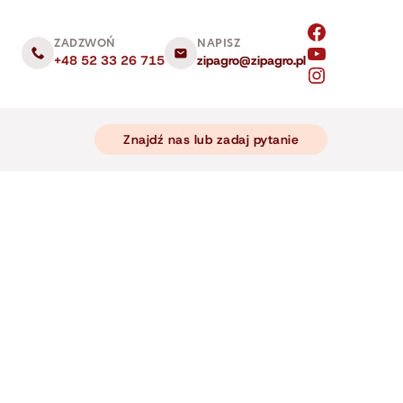
ZADZWOŃ
NAPISZ
+48 52 33 26 715
zipagro@zipagro.pl
Znajdź nas lub zadaj pytanie