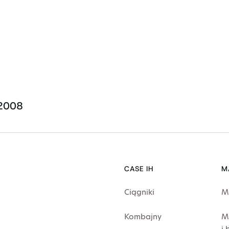
 2008
CASE IH
M
Ciągniki
M
Kombajny
M
i