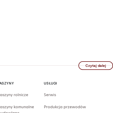
Czytaj dalej
ASZYNY
USŁUGI
aszyny rolnicze
Serwis
aszyny komunalne
Produkcja przewodów
 budowlane